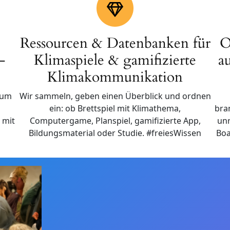
Ressourcen & Datenbanken für
O
-
Klimaspiele & gamifizierte
a
Klimakommunikation
ium
Wir sammeln, geben einen Überblick und ordnen
e
ein: ob Brettspiel mit Klimathema,
bra
 mit
Computergame, Planspiel, gamifizierte App,
un
Bildungsmaterial oder Studie. #freiesWissen
Boa